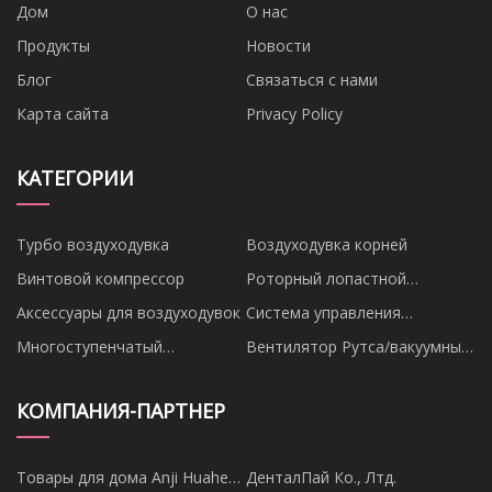
Дом
О нас
Продукты
Новости
Блог
Связаться с нами
Карта сайта
Privacy Policy
КАТЕГОРИИ
Турбо воздуходувка
Воздуходувка корней
Винтовой компрессор
Роторный лопастной
вентилятор
Аксессуары для воздуходувок
Система управления
вентилятором
Многоступенчатый
Вентилятор Рутса/вакуумный
центробежный вентилятор
насос
КОМПАНИЯ-ПАРТНЕР
Товары для дома Anji Huaheng
ДенталПай Ко., Лтд.