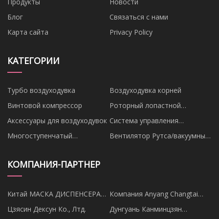
Продукты
Новости
Блог
Связаться с нами
Карта сайта
Privacy Policy
КАТЕГОРИИ
Турбо воздуходувка
Воздуходувка корней
Винтовой компрессор
Роторный лопастной
вентилятор
Аксессуары для воздуходувок
Система управления
вентилятором
Многоступенчатый
Вентилятор Рутса/вакуумный
центробежный вентилятор
насос
КОМПАНИЯ-ПАРТНЕР
Китай МАСКА ДИСПЕНСЕРА
Компания Anyang Changtai
завод
Silicon Industry Co., Ltd.
Цзясин Дексун Ко., Лтд.
Дунгуань Канминцзян