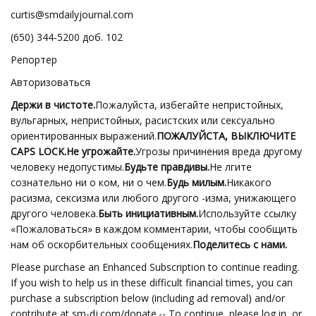
curtis@smdailyjournal.com
(650) 344-5200 доб. 102
Репортер
Авторизоваться
Держи в чистоте.
Пожалуйста, избегайте непристойных,
вульгарных, непристойных, расистских или сексуально
ориентированных выражений.
ПОЖАЛУЙСТА, ВЫКЛЮЧИТЕ
CAPS LOCK.
Не угрожайте.
Угрозы причинения вреда другому
человеку недопустимы.
Будьте правдивы.
Не лгите
сознательно ни о ком, ни о чем.
Будь милым.
Никакого
расизма, сексизма или любого другого -изма, унижающего
другого человека.
Быть инициативным.
Используйте ссылку
«Пожаловаться» в каждом комментарии, чтобы сообщить
нам об оскорбительных сообщениях.
Поделитесь с нами.
Please purchase an Enhanced Subscription to continue reading.
If you wish to help us in these difficult financial times, you can
purchase a subscription below (including ad removal) and/or
contribute at sm-dj.com/donate.-- To continue, please log in, or