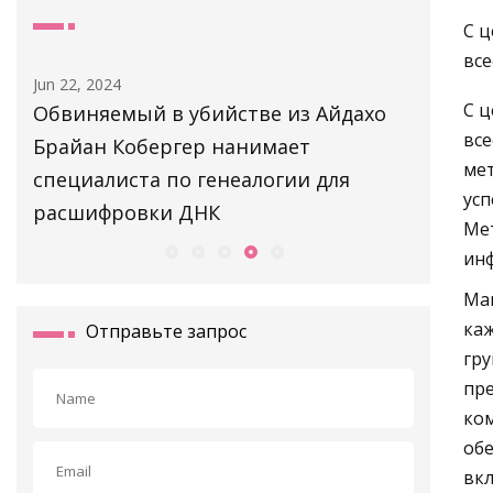
С ц
все
Aug 20, 2023
С ц
з Айдахо
Воздуходувка Ады Хегерберг в
все
т
Инфантино
мет
и для
усп
Ме
инф
Mar
каж
Отправьте запрос
гру
пре
ком
обе
вкл