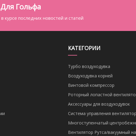
Для Гольфа
в курсе последних новостей и статей
КАТЕГОРИИ
Турбо воздуходувка
Воздуходувка корней
Винтовой компрессор
Роторный лопастной вентилято
Аксессуары для воздуходувок
ами
Система управления вентилято
Многоступенчатый центробежн
Вентилятор Рутса/вакуумный на