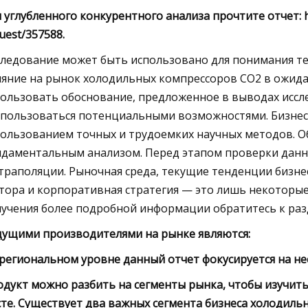
 углубленного конкурентного анализа прочтите отчет: h
uest/357588.
ледование может быть использовано для понимания те
яние на рынок холодильных компрессоров CO2 в ожида
ользовать обоснование, предложенное в выводах иссл
пользоваться потенциальными возможностями. Бизнес 
пользованием точных и трудоемких научных методов. 
ндаментальным анализом. Перед этапом проверки данн
траполяции. Рыночная среда, текущие тенденции бизне
тора и корпоративная стратегия — это лишь некоторые 
учения более подробной информации обратитесь к раз
дущими производителями на рынке являются:
региональном уровне данный отчет фокусируется на не
дукт можно разбить на сегменты рынка, чтобы изучить
те. Существует два важных сегмента бизнеса холодиль