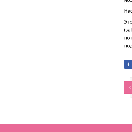
исс
Нас
Это
(
sa
пот
под