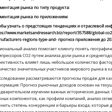
ментация рынка по типу продукта:
гментация рынка по приложениям:
бы узнать о предстоящих тенденциях и отраслевой ин
ps://www.marketsandresearch.biz/report/357588/global-c
ufacturers-regions-type-and- прогноз приложения до 20
иональный анализ помогает клиенту понять географи
прессоров CO2 путем анализа доли рынка и среднегодо
ективность влияет лишь небольшое количество фактор
ичество значительных участников мирового рынка в ка
сследовании рассматриваются прогнозы продаж для каж
ормация. Прогноз рыночных доходов основан на текущ
дварительном изучении важных исторических данных. П
ных компонентов, как профили компаний, анализ сегм
нить степень конкуренции и барьеры входа, которые 