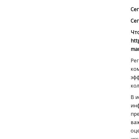
Сег
Се
Что
htt
man
Рег
ком
эфф
кол
В и
инф
пре
важ
оце