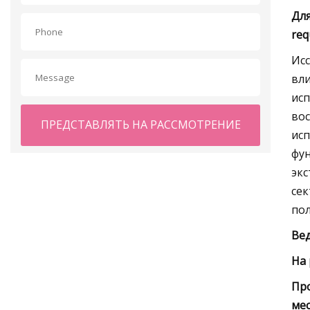
Для
req
Исс
вли
исп
вос
ПРЕДСТАВЛЯТЬ НА РАССМОТРЕНИЕ
ис
фу
экс
сек
пол
Ве
На 
Про
мес