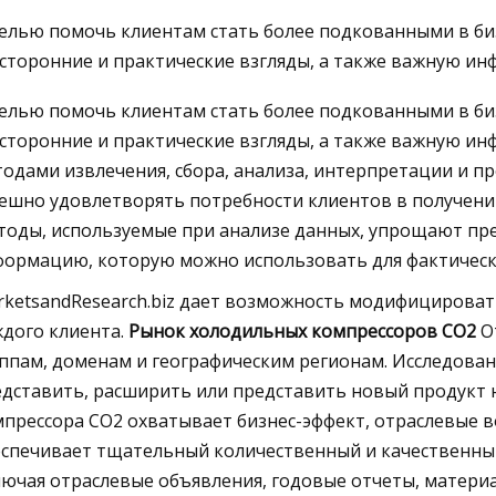
елью помочь клиентам стать более подкованными в биз
сторонние и практические взгляды, а также важную и
Jul 05, 2023
елью помочь клиентам стать более подкованными в биз
25 вещей, во которые стоит
сторонние и практические взгляды, а также важную ин
инвестировать перед следующим
одами извлечения, сбора, анализа, интерпретации и п
полетом
ешно удовлетворять потребности клиентов в получени
тоды, используемые при анализе данных, упрощают пр
ормацию, которую можно использовать для фактическо
ketsandResearch.biz дает возможность модифицировать
дого клиента.
Рынок холодильных компрессоров CO2
О
ппам, доменам и географическим регионам. Исследован
дставить, расширить или представить новый продукт 
прессора CO2 охватывает бизнес-эффект, отраслевые 
спечивает тщательный количественный и качественный
ючая отраслевые объявления, годовые отчеты, материалы