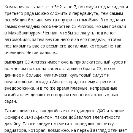
Компания называет его 5+2, а не 7, потому что два сиденья
третьего ряда можно сложить и передвинуть, тем самым
освободив больше места внутри автомобиля. Это одна из
самых очевидных особенностей C3 Aircross. Но мы поехали
в Махабалипурам, Ченнаи, чтобы заглянуть под капот
автомобиля, затем внутрь него и за его пределы, чтобы
познакомить вас со всеми его деталями, которые не так
очевидны. Читай дальше…
выглядит
C3 Aircross имеет очень привлекательный кузов и
во многом похож на своего старшего брата C3, но он
длиннее и больше. Фактически, культовый силуэт и
внушительная посадка Aircross придают ему агрессию
внедорожника, и в то же время плавные, непрерывные
изгибы плеч делают его поразительно изысканным, как
седан.
Такие элементы, как двойные светодиодные ДХО и задние
фонари с 3D-эффектом, также добавляют элегантности
дизайну. Также следует отметить переднюю решетку
радиатора, которая, возможно, на первый взгляд отличает