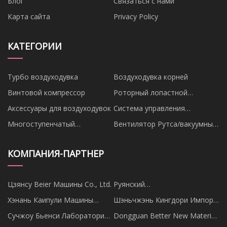
Блог
Связаться с нами
Карта сайта
Privacy Policy
КАТЕГОРИИ
Турбо воздуходувка
Воздуходувка корней
Винтовой компрессор
Роторный лопастной
вентилятор
Аксессуары для воздуходувок
Система управления
вентилятором
Многоступенчатый
Вентилятор Рутса/вакуумный
центробежный вентилятор
насос
КОМПАНИЯ-ПАРТНЕР
Цзянсу Beier Машины Co., Ltd.
Руянский
машиностроительный завод
Хэнань Каипули Машины
Шэньчжэнь Кингдори Импорт
ОТО
Оборудование Компания с
и Экспорт Групп Ко., Лтд.
Сучжоу Бьенси Лаборатория
Dongguan Better New Material
ограниченной